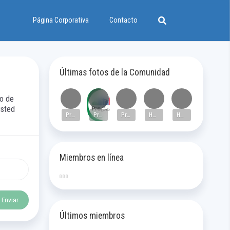
Página Corporativa
Contacto
Últimas fotos de la Comunidad
go de
usted
ProCali
ProCali
ProCali
HO Advertising
HO Advertising
Miembros en línea
Últimos miembros